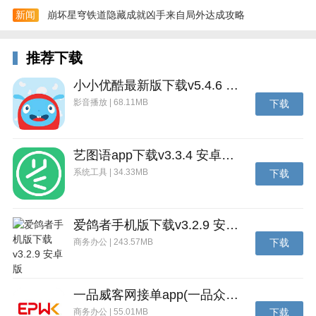
新闻
崩坏星穹铁道隐藏成就凶手来自局外达成攻略
推荐下载
小小优酷最新版下载v5.4.6 安卓官方版
影音播放 | 68.11MB
下载
4、在“时间线”或“日历”视图里，你可以按时间顺序回顾
所有日记，并看到地图上记录的足迹。
艺图语app下载v3.3.4 安卓免费版
系统工具 | 34.33MB
下载
爱鸽者手机版下载v3.2.9 安卓版
商务办公 | 243.57MB
下载
一品威客网接单app(一品众包)下载v2.7.1 安卓最新版
商务办公 | 55.01MB
下载