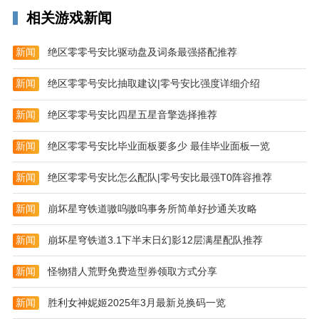
记设置提醒时间或添加隐私锁。
相关游戏新闻
新闻
绝区零零号安比驱动盘及词条最强搭配推荐
新闻
绝区零零号安比抽取建议|零号安比强度详细介绍
新闻
绝区零零号安比四星五星音擎选择推荐
新闻
绝区零零号安比毕业面板要多少 最佳毕业面板一览
新闻
绝区零零号安比怎么配队|零号安比最强T0阵容推荐
新闻
崩坏星穹铁道嗷呜嗷呜事务所简单好抄通关攻略
新闻
崩坏星穹铁道3.1下半末日幻影12层满星配队推荐
新闻
怪物猎人荒野免费造型券领取方式分享
新闻
胜利女神妮姬2025年3月最新兑换码一览