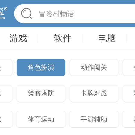
冒险村物语
英雄无敌3塔防
驾考家园手游
游戏
软件
电脑
类
角色扮演
动作闯关
战
策略塔防
卡牌对战
成
体育运动
手游辅助