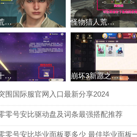
怪物猎人荒野男性角色捏脸推荐|捏脸数据导入教程
怪物猎人荒野大小金冠高效速刷方法分享
原神水仙十字剑怎么精炼|精炼材料获取方法
崩坏3新愿之巅第六关通关攻略
突围国际服官网入口最新分享2024
零零号安比驱动盘及词条最强搭配推荐
零零号安比毕业面板要多少 最佳毕业面板