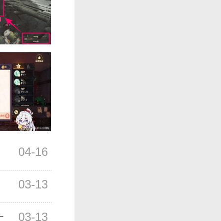
04-16
03-13
一
03-13