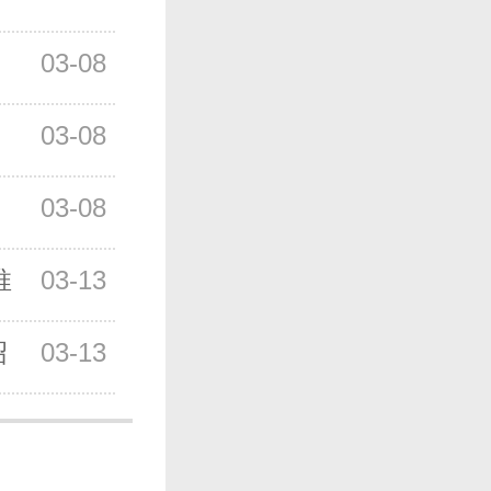
03-08
03-08
03-08
推
03-13
绍
03-13