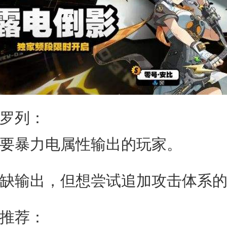
罗列：
要暴力电属性输出的玩家。
缺输出，但想尝试追加攻击体系
推荐：