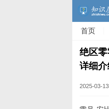
首页
绝区零
详细介
2025-03-13