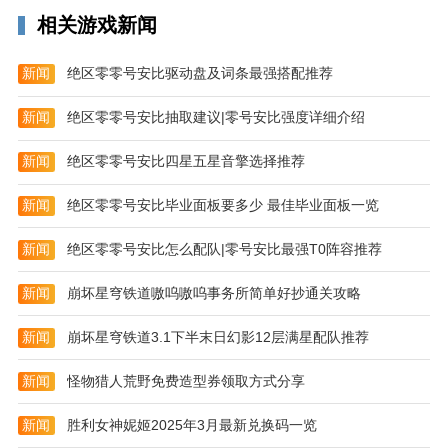
兑换，挂机，藏宝图，打BOSS(这个费神，我很少去又
相关游戏新闻
抢不到)。抽两次就够了。一身紫装没问题。
2、功勋：这刺探是100，个来的容易，砸一个车是
新闻
绝区零零号安比驱动盘及词条最强搭配推荐
200，每天满功勋换紫装很简单。一个大臣一个旗就是
1000功勋，运气好就是2000，功勋搞了还有战力加成。
新闻
绝区零零号安比抽取建议|零号安比强度详细介绍
3、主线：跟着主线任务不停大概半个小时就会卡等
新闻
绝区零零号安比四星五星音擎选择推荐
级，做点其他任务就会过的。这时候注意下，拉车的时
候绿令和换车标配然后40级在拉经验多些。其他任务随
新闻
绝区零零号安比毕业面板要多少 最佳毕业面板一览
意做吧。2265第一天满打满算43。
新闻
绝区零零号安比怎么配队|零号安比最强T0阵容推荐
新闻
崩坏星穹铁道嗷呜嗷呜事务所简单好抄通关攻略
新闻
崩坏星穹铁道3.1下半末日幻影12层满星配队推荐
新闻
怪物猎人荒野免费造型券领取方式分享
新闻
胜利女神妮姬2025年3月最新兑换码一览