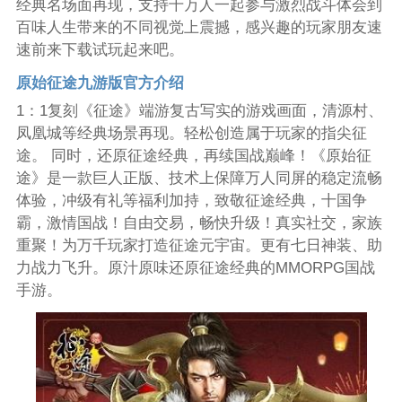
经典名场面再现，支持千万人一起参与激烈战斗体会到
百味人生带来的不同视觉上震撼，感兴趣的玩家朋友速
速前来下载试玩起来吧。
原始征途九游版官方介绍
1：1复刻《征途》端游复古写实的游戏画面，清源村、
凤凰城等经典场景再现。轻松创造属于玩家的指尖征
途。 同时，还原征途经典，再续国战巅峰！《原始征
途》是一款巨人正版、技术上保障万人同屏的稳定流畅
体验，冲级有礼等福利加持，致敬征途经典，十国争
霸，激情国战！自由交易，畅快升级！真实社交，家族
重聚！为万千玩家打造征途元宇宙。更有七日神装、助
力战力飞升。原汁原味还原征途经典的MMORPG国战
手游。