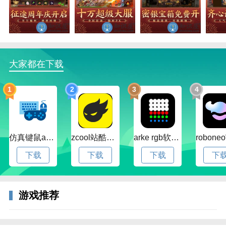
原始征途九游版安卓特色
1、在这里你可以一心三用，在刷装备的同时也可以升
大家都在下载
级，还能获得翅膀奖励
1
2
3
4
2、游戏中的人物非常的多，玩家可以根据自身的实力
选择，满级后才可以更换
3、一步一步，一步一步变得强大，百人的鲜血在战争
中流淌，是时候展现真正的实力了~
仿真键鼠app官方版下载v1.4.3.58 安卓最新版
zcool站酷官方版下载v5.15.0 安卓最新版本
arke rgb软件下载v20.0 安卓版
下载
下载
下载
下
4、原始征途巨人网络超多的技术书随机的爆出，并且
还可以自由的学习，加强自己的技能损伤，协助角色轻
松的完成应战使命
游戏推荐
游戏玩法
1、装备：绑金10连抽必完美，装备的途径很多，功勋