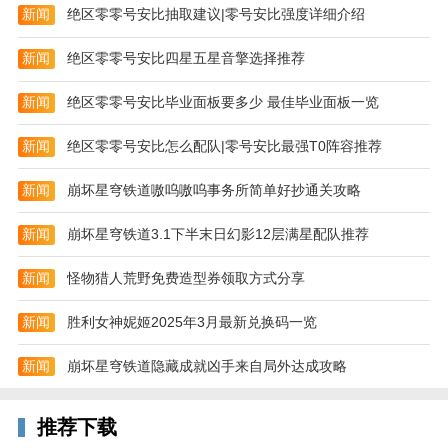
新闻
绝区零零号安比抽取建议|零号安比强度详细介绍
- 逼真的3D游戏图形界面；
- 24个不同的滑雪板爱好者选手；
新闻
绝区零零号安比四星五星音擎选择推荐
- 24个各具特色的滑雪板；
新闻
绝区零零号安比毕业面板要多少 最佳毕业面板一览
- 16种触摸激活的空中特技；
新闻
绝区零零号安比怎么配队|零号安比最强T0阵容推荐
- 各种障碍：僵尸、雪人、精灵；
新闻
崩坏星穹铁道嗷呜嗷呜事务所简单好抄通关攻略
- 直观的控制方式；
新闻
崩坏星穹铁道3.1下半末日幻影12层满星配队推荐
- 针对索爱XPERIA PLAY做了优化。
新闻
怪物猎人荒野免费造型券领取方式分享
新闻
胜利女神妮姬2025年3月最新兑换码一览
新闻
崩坏星穹铁道隐藏成就凶手来自局外达成攻略
推荐下载