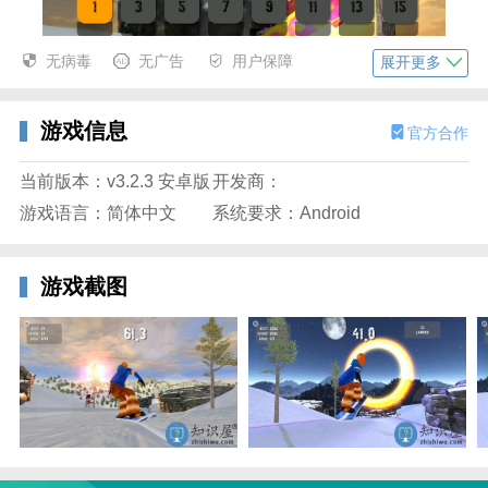
无病毒
无广告
用户保障
展开更多
游戏信息
官方合作
3、在铁轨和糖果等特殊地形进行滑行积累分数倍数。
当前版本：v3.2.3 安卓版
开发商：
游戏语言：简体中文
系统要求：Android
游戏截图
疯狂滑雪手机版游戏介绍