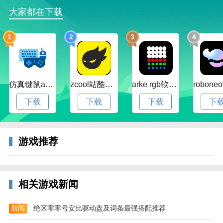
冬天到了！喜欢玩滑雪吗？我的答案是肯定的，不过都
大家都在下载
市里没有滑雪场地，以前我们可以在电脑上玩滑雪游
戏，现在安卓手机上也能玩滑雪了！疯狂滑雪(Crazy
1
2
3
4
Snowboard)就是款节奏激烈的3D滑雪动作游戏，画面
和速度感都很不错！
仿真键鼠app官方版下载v1.4.3.58 安卓最新版
zcool站酷官方版下载v5.15.0 安卓最新版本
arke rgb软件下载v20.0 安卓版
下载
下载
下载
下
游戏推荐
相关游戏新闻
疯狂滑雪游戏特色：
新闻
绝区零零号安比驱动盘及词条最强搭配推荐
- 11个新的奖杯和称号；