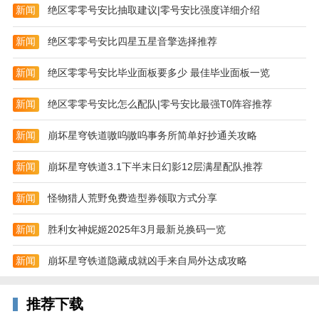
新闻
绝区零零号安比抽取建议|零号安比强度详细介绍
原神网易游戏亮点
1.一个只有幻想的世界，一个冒险和挑战的三维旅程，
新闻
绝区零零号安比四星五星音擎选择推荐
为您带来纯正的练习;
新闻
绝区零零号安比毕业面板要多少 最佳毕业面板一览
2.体验华丽的武术战斗，在自由世界中探索更多秘密，
发现更多神奇挑战;
新闻
绝区零零号安比怎么配队|零号安比最强T0阵容推荐
3.与神一起进入这个世界，在光明的指引下不断增强自
新闻
崩坏星穹铁道嗷呜嗷呜事务所简单好抄通关攻略
己，增强自己的力量;
新闻
崩坏星穹铁道3.1下半末日幻影12层满星配队推荐
手机版特色
1、每种萌娘都将有着不一样的技能连招技巧以及华丽
新闻
怪物猎人荒野免费造型券领取方式分享
的技能特效让人眼前一亮
新闻
胜利女神妮姬2025年3月最新兑换码一览
2、充满科技感的战斗场面，3D视角完美呈现，精彩刺
激的连招非常的华丽炫酷
新闻
崩坏星穹铁道隐藏成就凶手来自局外达成攻略
3、丰富多样的游戏关卡内容挑战，新颖且充满热血的
激情玩法体验享受其中；
推荐下载