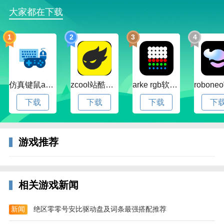
原神网易客户端简介
大家都在下载
在七种元素交汇的大陆——「提瓦特」，每个人都可以
成为神。你从世界之外漂流而来，降临大地。在这广阔
1
2
3
4
的世界中，你自由旅行、结识同伴、寻找掌控尘世元素
的七神，直到与分离的血亲重聚，在终点见证一切旅途
的沉淀。维系者正在死去，创造者尚未到来。面对无法
掌控的境遇，人类总会喟叹自身的无力…但在人生最陡
仿真键鼠app官方版下载v1.4.3.58 安卓最新版
zcool站酷官方版下载v5.15.0 安卓最新版本
arke rgb软件下载v20.0 安卓版
峭的转折处，若有凡人的渴望达到极致，神明的视线就
下载
下载
下载
下
将投射而下。当失散的双子在尘沙中重聚、世界的谜底
在「神之眼」中尽数显现之时——旅行者，你将去往何
方？
游戏推荐
相关游戏新闻
新闻
绝区零零号安比驱动盘及词条最强搭配推荐