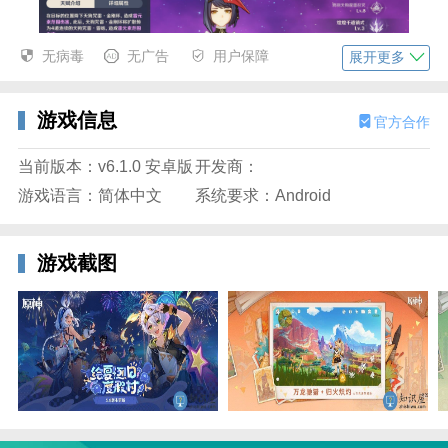
无病毒
无广告
用户保障
展开更多
游戏信息
官方合作
当前版本：v6.1.0 安卓版
开发商：
3、圣遗物推荐逐绝缘之旗印4件套。
游戏语言：简体中文
系统要求：Android
游戏截图