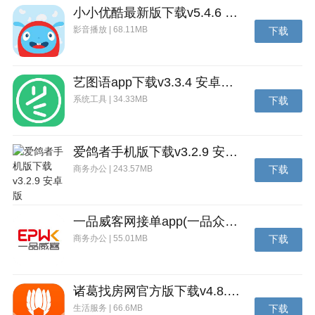
4、宏大的游戏战斗场景描绘，多种二次元萌娘将拿起
小小优酷最新版下载v5.4.6 安卓官方版
手中的武器来征服世界；
影音播放 | 68.11MB
下载
5、超经典的日系二次元动漫人物立绘展现，在这里你
总能找到自己喜欢的
艺图语app下载v3.3.4 安卓免费版
6、每日上线都将有着丰厚的奖励领取，挑战强力的
系统工具 | 34.33MB
下载
BOSS会爆出更多史诗装备；
更新内容
爱鸽者手机版下载v3.2.9 安卓版
•在数据方面：同在官方服务器的情况下，iOS、PC、
商务办公 | 243.57MB
下载
Android平台之间的账号数据互通，旅行者可以在同一
账号下切换设备，畅玩游戏。由于PSN账号限制，旅行
者无法使用PSN账号，通过其他平台登录游戏。
一品威客网接单app(一品众包)下载v2.7.1 安卓最新版
商务办公 | 55.01MB
下载
•在玩法方面：同在官方服务器的情况下，达到一定的
冒险等阶且完成相应任务后，旅行者可申请加入彼此的
游戏世界，参与联机活动。使用 PS4 平台进行游戏的
诸葛找房网官方版下载v4.8.1.1 安卓最新版
旅行者，也可在官方服务器中，加入其他平台旅行者好
生活服务 | 66.6MB
下载
友的游戏世界。