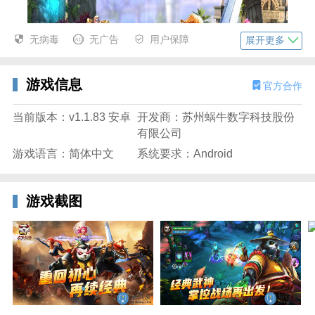
无病毒
无广告
用户保障
展开更多
游戏信息
官方合作
当前版本：v1.1.83 安卓
开发商：苏州蜗牛数字科技股份
有限公司
游戏语言：简体中文
系统要求：Android
【美式漫画游戏风格 端游引擎制作】
游戏截图
硬派的战士、诙谐的熊猫、灵动的刺客，当这些各具操
控特色的职业掺揉在一起时，将给动作迷们带来一场极
富冲击和感染力的视觉盛宴。此外，作为蜗牛旗下首款
以动作打斗作为定位的产品，制作团队在《太极熊猫》
打击感表现方面的追求也近乎苛刻，将满足玩家们对于
动作手游“掌控痛快”的所有期待！