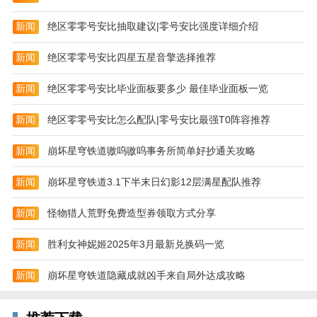
加“剑灵”标记。
新闻
绝区零零号安比抽取建议|零号安比强度详细介绍
【无极飞剑】
对5米内目标造成伤害，并且扣除范围内敌方破防值和
新闻
绝区零零号安比四星五星音擎选择推荐
持续造成伤害，增加自己破防值，持续6秒。
新闻
绝区零零号安比毕业面板要多少 最佳毕业面板一览
【无极剑舞】
新闻
绝区零零号安比怎么配队|零号安比最强T0阵容推荐
对自身半径3米范围内的目标造成伤害(目标身上有“剑
灵”标记命中额外造成7点破防)，每次伤害上浮5%，最
新闻
崩坏星穹铁道嗷呜嗷呜事务所简单好抄通关攻略
后一次伤害将目标震浮空，之后第二段技能，对前方3
米范围目标造成伤害。
新闻
崩坏星穹铁道3.1下半末日幻影12层满星配队推荐
更新日志
新闻
怪物猎人荒野免费造型券领取方式分享
提升了玩家操作体验
新闻
胜利女神妮姬2025年3月最新兑换码一览
修复了bug
新闻
崩坏星穹铁道隐藏成就凶手来自局外达成攻略
优化了游戏界面