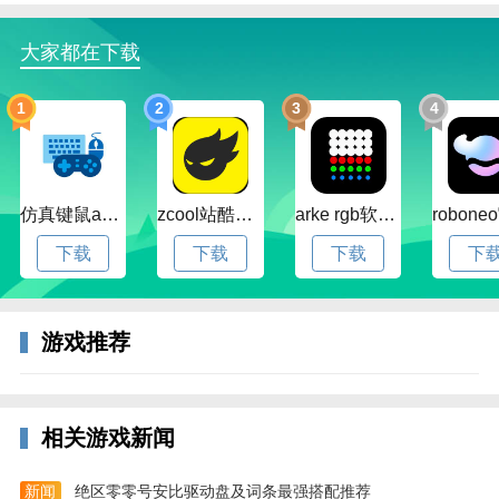
【首创浮空连招格斗 超爽战斗打击】
大家都在下载
浮空连招是《太极熊猫》专为玩家强化爽快打击感体验
而创造的战斗方式，因为对技术实现要求较高，目前在
1
2
3
4
大型端游上比较多见。作为蜗牛首款主打动作元素的手
游，《太极熊猫》中“浮空连招格斗”操作体验也与大型
动作网游空中释放技能类似，迅捷的游戏响应速度让玩
家抓准稍纵即逝的获胜战机，电光火石之间给予敌人致
仿真键鼠app官方版下载v1.4.3.58 安卓最新版
zcool站酷官方版下载v5.15.0 安卓最新版本
arke rgb软件下载v20.0 安卓版
命一击，痛快打造出一个更逼真、更流畅、更最具真实
感的全3D动作手游新体验。
下载
下载
下载
下
游戏攻略
【剑冲飞天】
游戏推荐
冲锋5米对沿途目标造成减速效果，之后第二段技能对
前方扇形范围内目标造成多段伤害。
相关游戏新闻
【万剑穿心】
御剑，对自身前方半斤3米内的目标造成伤害，并添
新闻
绝区零零号安比驱动盘及词条最强搭配推荐