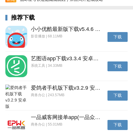
加入竞技场，与来自世界各地的广大玩家PK！
向排行榜和最高荣耀发起猛攻，赢取强大的战利品！
推荐下载
3.无需操作的放置战斗
小小优酷最新版下载v5.4.6 安卓官方版
派出你的英雄小队，你的英雄将为你自动战斗！
影音播放 | 68.11MB
下载
轻松等待即可获得史诗装备和传奇英雄！
即使离线也一样获得丰厚的奖励！
艺图语app下载v3.3.4 安卓免费版
系统工具 | 34.33MB
下载
4.丰富的游戏内容
放置、战斗、地下城、英雄任务、收集、养成！
爱鸽者手机版下载v3.2.9 安卓版
幻境之塔、竞技场、公会！
商务办公 | 243.57MB
下载
无尽的精彩内容等你来体验！
5.其乐无穷策略性
一品威客网接单app(一品众包)下载v2.7.1 安卓最新版
200多个不同阵营的英雄，数以百计的个性技能！
商务办公 | 55.01MB
下载