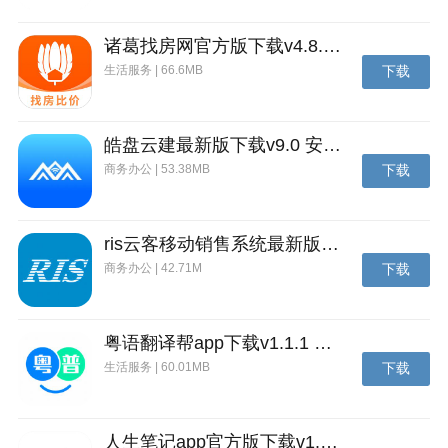
锻造&收集稀有武器装备，大幅增强自身战斗力！ 你需
要完美的装备搭配策略
诸葛找房网官方版下载v4.8.1.1 安卓最新版
以简单的操作，轻松自在的享受游戏乐趣！
生活服务 | 66.6MB
下载
更新介绍
1.角色等级上限增加至300级；
皓盘云建最新版下载v9.0 安卓版
2.空岛战玩法正式开放；
商务办公 | 53.38MB
下载
3.新增英雄皮肤功能；
ris云客移动销售系统最新版下载v1.1.25 安卓手机版
商务办公 | 42.71M
下载
粤语翻译帮app下载v1.1.1 安卓版
生活服务 | 60.01MB
下载
人生笔记app官方版下载v1.19.4 安卓版