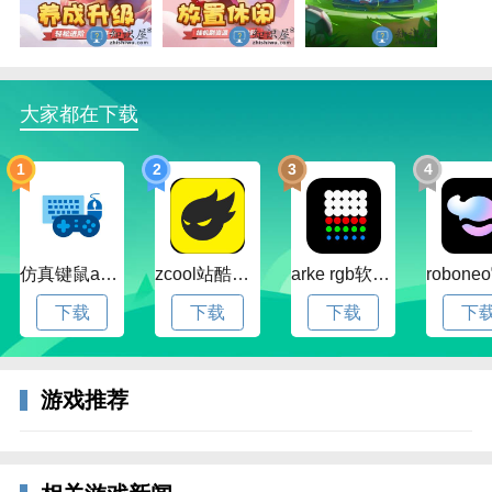
放置奇兵玩法简单，玩家只需派出你的英雄小队，出
发，从碧绿葱葱的萨拉森林到神圣威严的至高天，同数
百万玩家一同踏上魔幻旅程，带领你的英雄小队深入古
老的废墟，对抗邪恶的黑暗势力！培养你的英雄小队为
大家都在下载
正义而战！
1
2
3
4
仿真键鼠app官方版下载v1.4.3.58 安卓最新版
zcool站酷官方版下载v5.15.0 安卓最新版本
arke rgb软件下载v20.0 安卓版
下载
下载
下载
下
游戏推荐