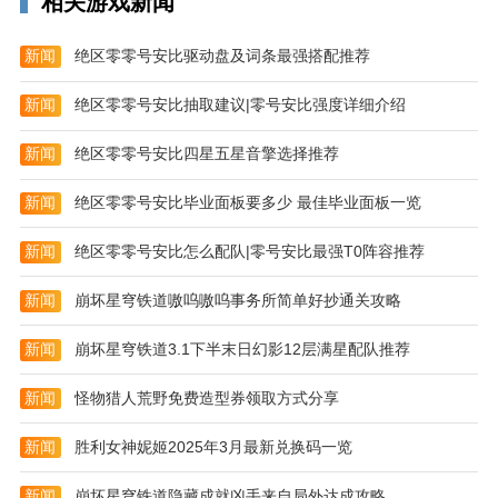
相关游戏新闻
新闻
绝区零零号安比驱动盘及词条最强搭配推荐
新闻
绝区零零号安比抽取建议|零号安比强度详细介绍
新闻
绝区零零号安比四星五星音擎选择推荐
新闻
绝区零零号安比毕业面板要多少 最佳毕业面板一览
新闻
绝区零零号安比怎么配队|零号安比最强T0阵容推荐
放置奇兵vivo手游特色
1.激情无限的公会
新闻
崩坏星穹铁道嗷呜嗷呜事务所简单好抄通关攻略
挑战强力的公会boss！
新闻
崩坏星穹铁道3.1下半末日幻影12层满星配队推荐
与其他公会竞争浮空岛的所有权！
新闻
怪物猎人荒野免费造型券领取方式分享
与其他玩家组建一个最强公会，打造一个传奇的公会！
新闻
胜利女神妮姬2025年3月最新兑换码一览
2.全球玩家巅峰竞技
新闻
崩坏星穹铁道隐藏成就凶手来自局外达成攻略