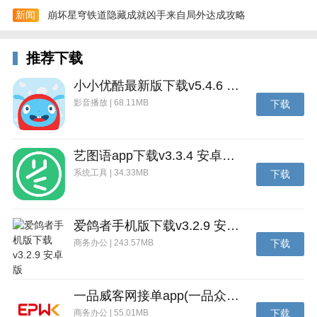
新闻
崩坏星穹铁道隐藏成就凶手来自局外达成攻略
4、返回登录页输入已设置的用户名与密码，验证通过
推荐下载
即可登录。
小小优酷最新版下载v5.4.6 安卓官方版
影音播放 | 68.11MB
下载
艺图语app下载v3.3.4 安卓免费版
系统工具 | 34.33MB
下载
爱鸽者手机版下载v3.2.9 安卓版
商务办公 | 243.57MB
下载
一品威客网接单app(一品众包)下载v2.7.1 安卓最新版
商务办公 | 55.01MB
下载