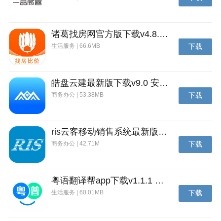
诸葛找房网官方版下载v4.8.1.1 安卓最新版
生活服务 | 66.6MB
下载
皓盘云建最新版下载v9.0 安卓版
商务办公 | 53.38MB
下载
贯联商户端app简介
这款软件具有搜索、商品浏览、商品批发、收藏、订单
ris云客移动销售系统最新版下载v1.1.25 安卓手机版
状态查询等功能，这里可以看到新品的促销活动，还有
商务办公 | 42.71M
下载
为移动端提供的独享优惠。是上海贯联信息科技有限公
司为商户量身打造的一款线上进货的APP。
粤语翻译帮app下载v1.1.1 安卓版
生活服务 | 60.01MB
下载