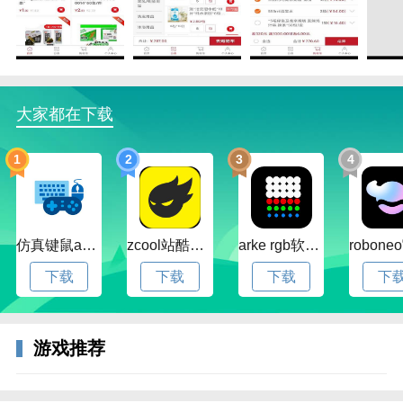
大家都在下载
1
2
3
4
仿真键鼠app官方版下载v1.4.3.58 安卓最新版
zcool站酷官方版下载v5.15.0 安卓最新版本
arke rgb软件下载v20.0 安卓版
下载
下载
下载
下
3、申请界面需填写带红色星号的必填项，包括手机号
游戏推荐
与姓名等。