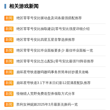
3、编辑时，你可以点击工具栏插入手机里的图片，或
相关游戏新闻
者为当前笔记添加分类标签以便查找。
新闻
绝区零零号安比驱动盘及词条最强搭配推荐
新闻
绝区零零号安比抽取建议|零号安比强度详细介绍
新闻
绝区零零号安比四星五星音擎选择推荐
新闻
绝区零零号安比毕业面板要多少 最佳毕业面板一览
新闻
绝区零零号安比怎么配队|零号安比最强T0阵容推荐
新闻
崩坏星穹铁道嗷呜嗷呜事务所简单好抄通关攻略
新闻
崩坏星穹铁道3.1下半末日幻影12层满星配队推荐
新闻
怪物猎人荒野免费造型券领取方式分享
新闻
胜利女神妮姬2025年3月最新兑换码一览